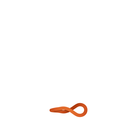
Client :
Doosan Lentjes
GmbH
Duration :
5 Months
Location :
Poland